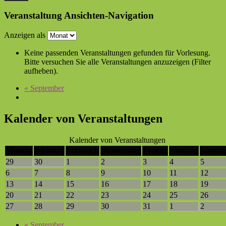
Veranstaltung Ansichten-Navigation
Anzeigen als
Keine passenden Veranstaltungen gefunden für Vorlesung.
Bitte versuchen Sie alle Veranstaltungen anzuzeigen (Filter
aufheben).
«
September
Kalender von Veranstaltungen
Kalender von Veranstaltungen
Montag
Dienstag
Mittwoch
Donnerstag
Freitag
Samstag
Sonnta
29
30
1
2
3
4
5
6
7
8
9
10
11
12
13
14
15
16
17
18
19
20
21
22
23
24
25
26
27
28
29
30
31
1
2
«
September